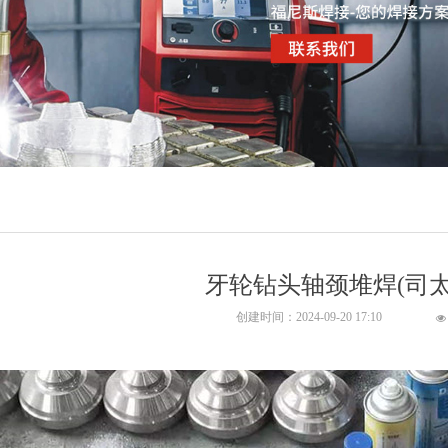
牙轮钻头轴颈堆焊(司太
创建时间：
2024-09-20
17:10
넶