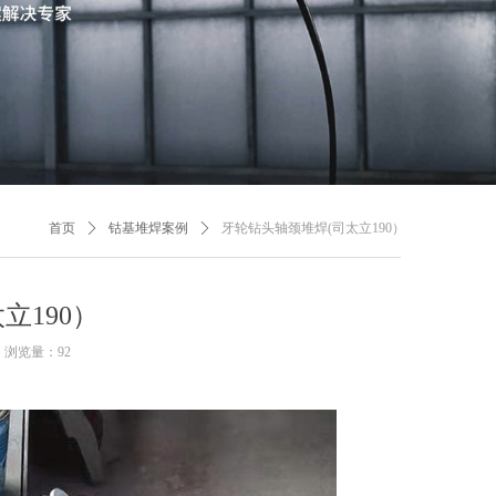
首页
ꄲ
钴基堆焊案例
ꄲ
牙轮钻头轴颈堆焊(司太立190）
立190）
浏览量：
92