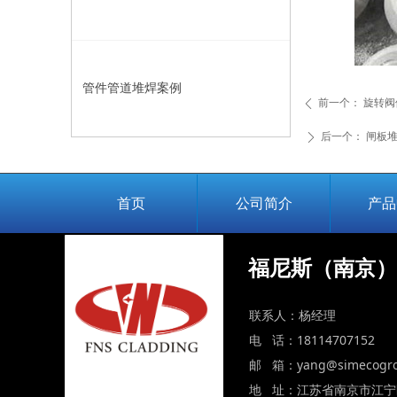
管件管道堆焊案例
前一个：
旋转阀
ꄴ
后一个：
闸板堆
ꄲ
首页
公司简介
产品
福尼斯（南京）
联系人：杨经理
电 话：18114707152
邮 箱：yang@simecogro
地 址：江苏省南京市江宁